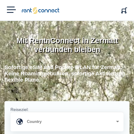
RENT'N
CONNECT
Mit RentnConnect in Zermatt
verbunden bleiben
Sofortige eSIM und Pocket-WLAN fur Zermatt.
Keine Roaminggebuhren, sofortige Aktivierung,
flexible Plane.
Reiseziel: