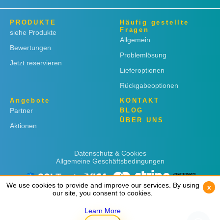
PRODUKTE
Häufig gestellte
Fragen
siehe Produkte
Allgemein
Bewertungen
Problemlösung
Jetzt reservieren
Lieferoptionen
Rückgabeoptionen
Angebote
KONTAKT
Partner
BLOG
ÜBER UNS
Aktionen
Datenschutz & Cookies
Allgemeine Geschäftsbedingungen
We use cookies to provide and improve our services. By using
We use cookies to provide and improve our services. By using
x
x
our site, you consent to cookies.
our site, you consent to cookies.
Learn More
Learn More