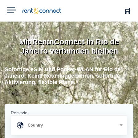
RENT'N
CONNECT
Mit RentnConnect in Rio de
Janeiro verbunden bleiben
Sofortige eSIM und Pocket-WLAN fur Rio de
Janeiro. Keine Roaminggebuhren, sofortige
Aktivierung, flexible Plane.
Reiseziel: