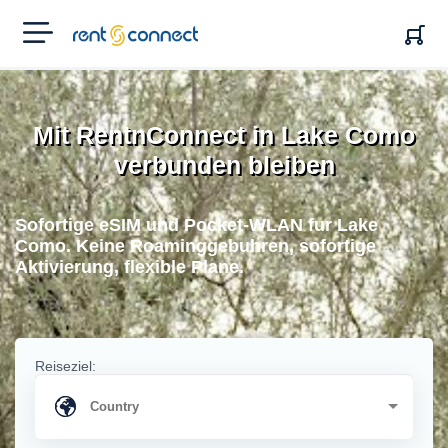
RENT'N
CONNECT
Mit RentnConnect in Lake Como
verbunden bleiben
Sofortige eSIM und Pocket-WLAN fur Lake
Como. Keine Roaminggebuhren, sofortige
Aktivierung, flexible Plane.
Reiseziel: