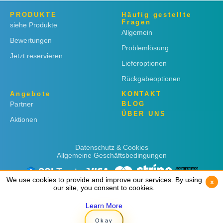
PRODUKTE
Häufig gestellte
Fragen
siehe Produkte
Allgemein
Bewertungen
Problemlösung
Jetzt reservieren
Lieferoptionen
Rückgabeoptionen
Angebote
KONTAKT
Partner
BLOG
ÜBER UNS
Aktionen
Datenschutz & Cookies
Allgemeine Geschäftsbedingungen
We use cookies to provide and improve our services. By using
We use cookies to provide and improve our services. By using
x
x
our site, you consent to cookies.
our site, you consent to cookies.
Learn More
Learn More
Copyright © 2019
Rent 'n Connect
Okay
Okay