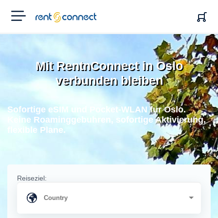
RENT'N
CONNECT
Mit RentnConnect in Oslo
verbunden bleiben
Sofortige eSIM und Pocket-WLAN fur Oslo.
Keine Roaminggebuhren, sofortige Aktivierung,
flexible Plane.
Reiseziel: