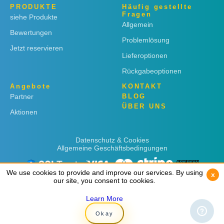
PRODUKTE
Häufig gestellte
Fragen
siehe Produkte
Allgemein
Bewertungen
Problemlösung
Jetzt reservieren
Lieferoptionen
Rückgabeoptionen
Angebote
KONTAKT
Partner
BLOG
ÜBER UNS
Aktionen
Datenschutz & Cookies
Allgemeine Geschäftsbedingungen
We use cookies to provide and improve our services. By using
We use cookies to provide and improve our services. By using
x
x
our site, you consent to cookies.
our site, you consent to cookies.
Learn More
Learn More
Copyright © 2019
Rent 'n Connect
Okay
Okay