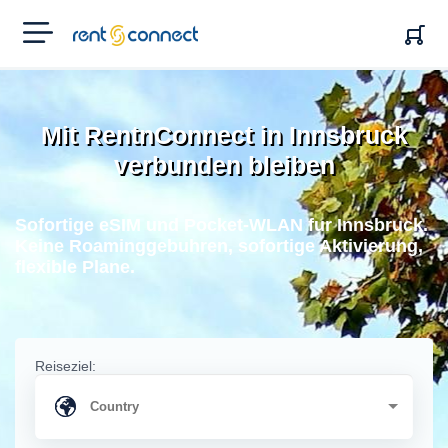
RENT'N
CONNECT
Mit RentnConnect in Innsbruck
verbunden bleiben
Sofortige eSIM und Pocket-WLAN fur Innsbruck.
Keine Roaminggebuhren, sofortige Aktivierung,
flexible Plane.
Reiseziel: