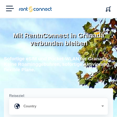
RENT'N
CONNECT
Mit RentnConnect in Granada
verbunden bleiben
Sofortige eSIM und Pocket-WLAN fur Granada.
Keine Roaminggebuhren, sofortige Aktivierung,
flexible Plane.
Reiseziel: