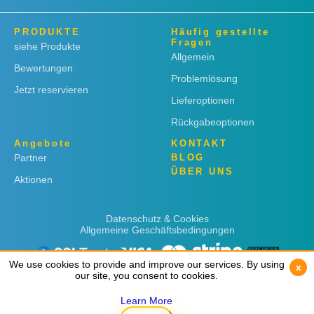
PRODUKTE
Häufig gestellte
Fragen
siehe Produkte
Allgemein
Bewertungen
Problemlösung
Jetzt reservieren
Lieferoptionen
Rückgabeoptionen
Angebote
KONTAKT
Partner
BLOG
ÜBER UNS
Aktionen
Datenschutz & Cookies
Allgemeine Geschäftsbedingungen
We use cookies to provide and improve our services. By using
We use cookies to provide and improve our services. By using
x
x
our site, you consent to cookies.
our site, you consent to cookies.
Learn More
Learn More