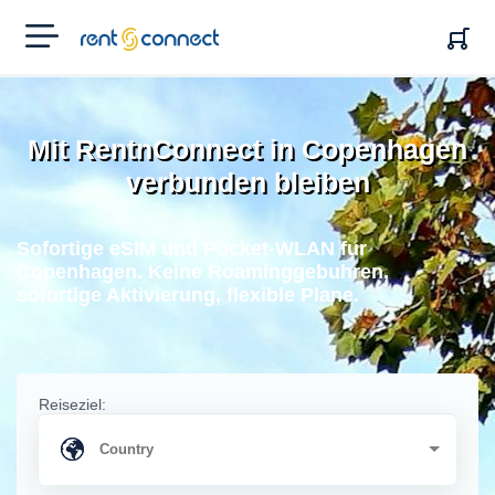
RENT'N
CONNECT
Mit RentnConnect in Copenhagen
verbunden bleiben
Sofortige eSIM und Pocket-WLAN fur
Copenhagen. Keine Roaminggebuhren,
sofortige Aktivierung, flexible Plane.
Reiseziel: