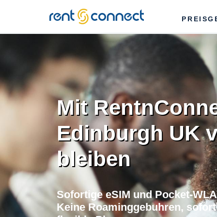
RENT'N
PREISG
CONNECT
Mit RentnConne
Edinburgh UK 
bleiben
Sofortige eSIM und Pocket-WLA
Keine Roaminggebuhren, soforti