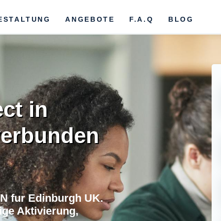
ESTALTUNG
ANGEBOTE
F.A.Q
BLOG
ct in
verbunden
N fur Edinburgh UK.
ge Aktivierung,