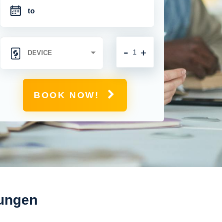
-
+
BOOK NOW!
sungen