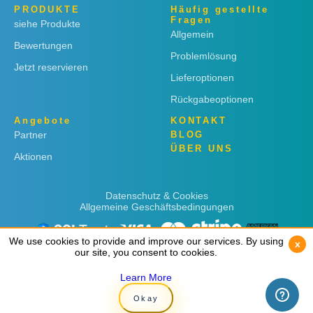
PRODUKTE
Häufig gestellte
Fragen
siehe Produkte
Allgemein
Bewertungen
Problemlösung
Jetzt reservieren
Lieferoptionen
Rückgabeoptionen
Angebote
KONTAKT
Partner
BLOG
ÜBER UNS
Aktionen
Datenschutz & Cookies
Allgemeine Geschäftsbedingungen
We use cookies to provide and improve our services. By using
We use cookies to provide and improve our services. By using
x
x
our site, you consent to cookies.
our site, you consent to cookies.
Learn More
Learn More
Copyright © 2019
Rent 'n Connect
Okay
Okay