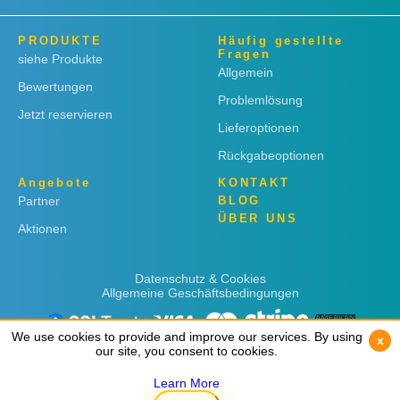
PRODUKTE
Häufig gestellte
Fragen
siehe Produkte
Allgemein
Bewertungen
Problemlösung
Jetzt reservieren
Lieferoptionen
Rückgabeoptionen
Angebote
KONTAKT
Partner
BLOG
ÜBER UNS
Aktionen
Datenschutz & Cookies
Allgemeine Geschäftsbedingungen
We use cookies to provide and improve our services. By using
We use cookies to provide and improve our services. By using
x
x
our site, you consent to cookies.
our site, you consent to cookies.
Learn More
Learn More