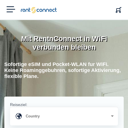
RENT'N
CONNECT
Mit RentnConnect in WiFi
verbunden bleiben
Sofortige eSIM und Pocket-WLAN fur WiFi.
Keine Roaminggebuhren, sofortige Aktivierung,
flexible Plane.
Reiseziel: