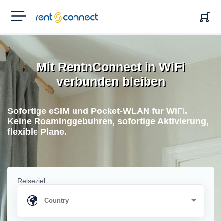
RENT'N
CONNECT
Mit RentnConnect in WiFi
verbunden bleiben
Sofortige eSIM und Pocket-WLAN fur WiFi.
Keine Roaminggebuhren, sofortige Aktivierung,
flexible Plane.
Reiseziel: