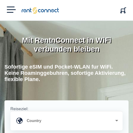
RENT'N
CONNECT
Mit RentnConnect in WiFi
verbunden bleiben
Sofortige eSIM und Pocket-WLAN fur WiFi.
Keine Roaminggebuhren, sofortige Aktivierung,
flexible Plane.
Reiseziel: