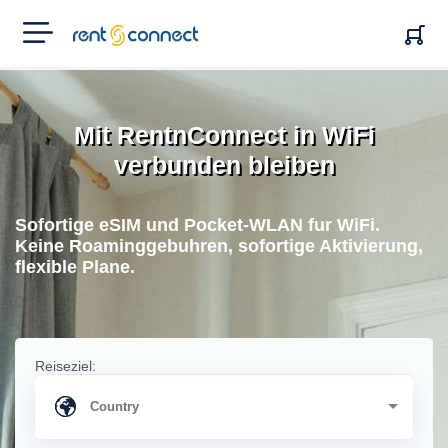
RENT'N
CONNECT
Mit RentnConnect in WiFi
verbunden bleiben
Sofortige eSIM und Pocket-WLAN fur WiFi.
Keine Roaminggebuhren, sofortige Aktivierung,
flexible Plane.
Reiseziel: