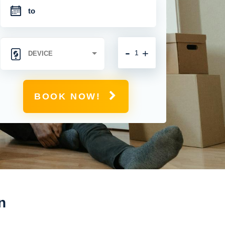
-
+
BOOK NOW!
n