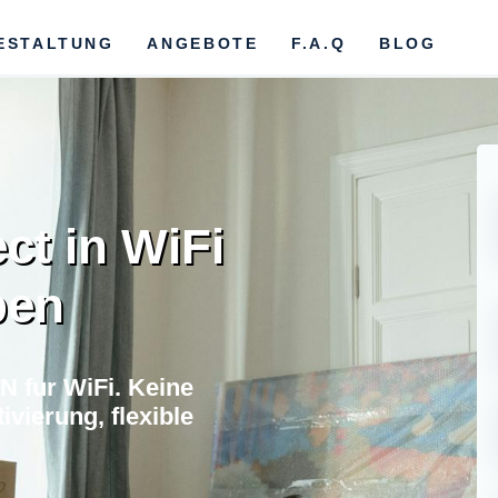
ESTALTUNG
ANGEBOTE
F.A.Q
BLOG
ct in WiFi
ben
 fur WiFi. Keine
vierung, flexible