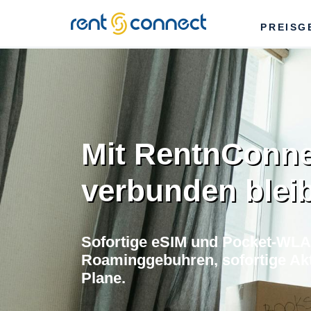
RENT'N
PREISG
CONNECT
Mit RentnConne
verbunden blei
Sofortige eSIM und Pocket-WLAN
Roaminggebuhren, sofortige Akti
Plane.