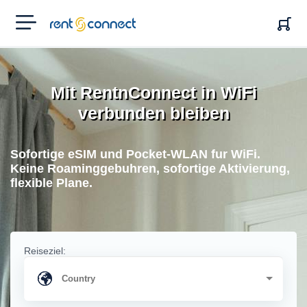
RENT'N
CONNECT
Mit RentnConnect in WiFi
verbunden bleiben
Sofortige eSIM und Pocket-WLAN fur WiFi.
Keine Roaminggebuhren, sofortige Aktivierung,
flexible Plane.
Reiseziel: