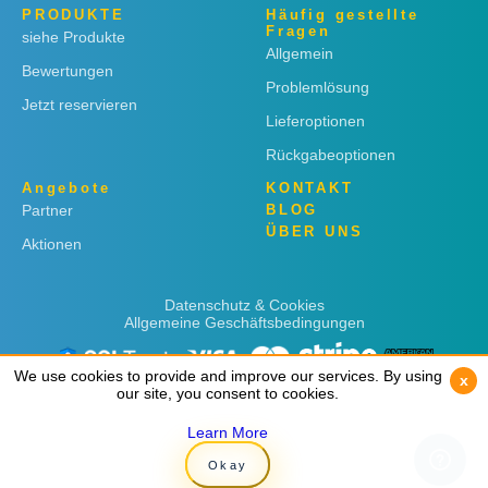
PRODUKTE
Häufig gestellte
Fragen
siehe Produkte
Allgemein
Bewertungen
Problemlösung
Jetzt reservieren
Lieferoptionen
Rückgabeoptionen
Angebote
KONTAKT
Partner
BLOG
ÜBER UNS
Aktionen
Datenschutz & Cookies
Allgemeine Geschäftsbedingungen
We use cookies to provide and improve our services. By using
We use cookies to provide and improve our services. By using
x
x
our site, you consent to cookies.
our site, you consent to cookies.
Learn More
Learn More
Copyright © 2019
Rent 'n Connect
Okay
Okay