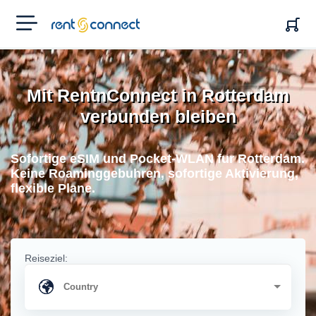
RENT'N
CONNECT
Mit RentnConnect in Rotterdam
verbunden bleiben
Sofortige eSIM und Pocket-WLAN fur Rotterdam.
Keine Roaminggebuhren, sofortige Aktivierung,
flexible Plane.
Reiseziel: