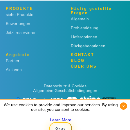
PRODUKTE
Häufig gestellte
Fragen
siehe Produkte
Allgemein
Bewertungen
Problemlösung
Jetzt reservieren
Lieferoptionen
Rückgabeoptionen
Angebote
KONTAKT
Partner
BLOG
ÜBER UNS
Aktionen
Datenschutz & Cookies
Allgemeine Geschäftsbedingungen
We use cookies to provide and improve our services. By using
We use cookies to provide and improve our services. By using
x
x
our site, you consent to cookies.
our site, you consent to cookies.
Learn More
Learn More
Copyright © 2019
Rent 'n Connect
Okay
Okay