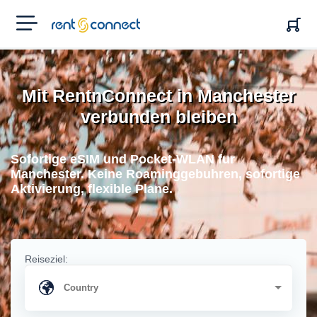
RENT'N
CONNECT
Mit RentnConnect in Manchester
verbunden bleiben
Sofortige eSIM und Pocket-WLAN fur
Manchester. Keine Roaminggebuhren, sofortige
Aktivierung, flexible Plane.
Reiseziel: