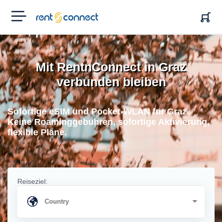
RENT'N
CONNECT
Mit RentnConnect in Graz
verbunden bleiben
Sofortige eSIM und Pocket-WLAN fur Graz.
Keine Roaminggebuhren, sofortige Aktivierung,
flexible Plane.
Reiseziel: