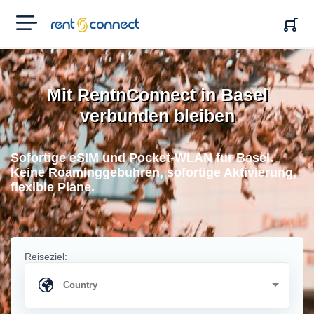
RENT'N
CONNECT
Mit RentnConnect in Basel
verbunden bleiben
Sofortige eSIM und Pocket-WLAN fur Basel.
Keine Roaminggebuhren, sofortige Aktivierung,
flexible Plane.
Reiseziel: