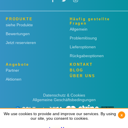
PRODUKTE
Häufig gestellte
Fragen
siehe Produkte
Allgemein
Bewertungen
Problemlösung
Jetzt reservieren
Lieferoptionen
Rückgabeoptionen
Angebote
KONTAKT
Partner
BLOG
ÜBER UNS
Aktionen
Datenschutz & Cookies
Allgemeine Geschäftsbedingungen
We use cookies to provide and improve our services. By using
We use cookies to provide and improve our services. By using
x
x
our site, you consent to cookies.
our site, you consent to cookies.