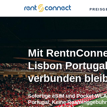
RENT'N
PREISG
CONNECT
Mit RentnConne
Lisbon Portuga
verbunden blei
Sofortige eSIM und Pocket-WLA
Portugal. Keine Roaminggebuhre