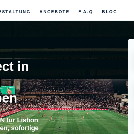
ESTALTUNG
ANGEBOTE
F.A.Q
BLOG
ct in
l
ben
N fur Lisbon
n, sofortige