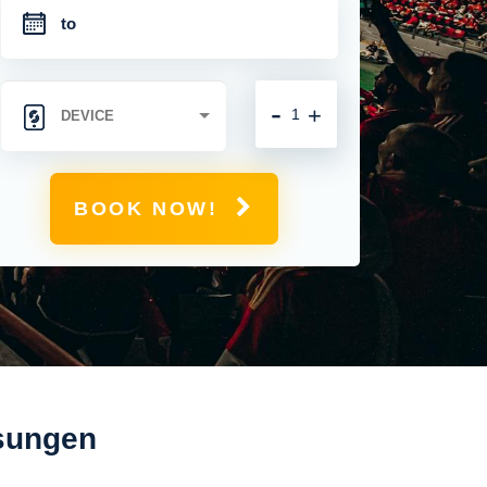
-
+
BOOK NOW!
osungen