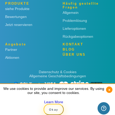
PRODUKTE
Häufig gestellte
Fragen
siehe Produkte
Allgemein
Bewertungen
Problemlösung
Jetzt reservieren
Lieferoptionen
Rückgabeoptionen
Angebote
KONTAKT
Partner
BLOG
ÜBER UNS
Aktionen
Datenschutz & Cookies
Allgemeine Geschäftsbedingungen
We use cookies to provide and improve our services. By using
We use cookies to provide and improve our services. By using
x
x
our site, you consent to cookies.
our site, you consent to cookies.
Learn More
Learn More
Copyright © 2019
Rent 'n Connect
Okay
Okay