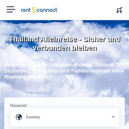
RENT'N
CONNECT
Thailand Alleinreise - Sicher und
verbunden bleiben
Sofortige eSIM fur Alleinreisende in Thailand.
Sicherheit, Navigation und Familienkontakt ohne
Roaminggebuhren.
Reiseziel: