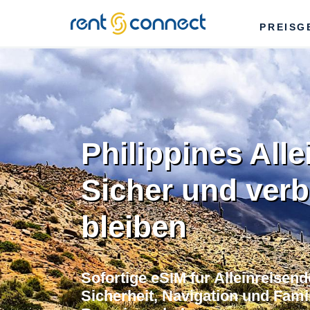
RENT'N
PREISG
CONNECT
Philippines Alle
Sicher und ver
bleiben
Sofortige eSIM fur Alleinreisend
Sicherheit, Navigation und Fami