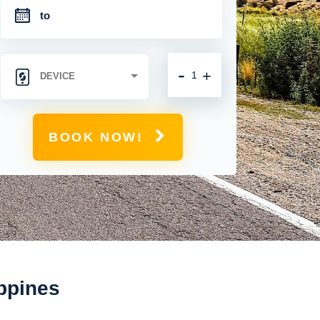
-
+
BOOK NOW!
ippines