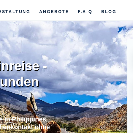
ESTALTUNG
ANGEBOTE
F.A.Q
BLOG
inreise -
bunden
e in Philippines.
lienkontakt ohne