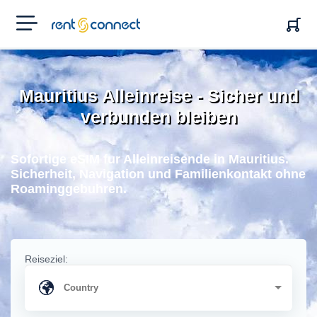
RENT'N
CONNECT
Mauritius Alleinreise - Sicher und
verbunden bleiben
Sofortige eSIM fur Alleinreisende in Mauritius.
Sicherheit, Navigation und Familienkontakt ohne
Roaminggebuhren.
Reiseziel: