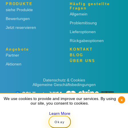
PRODUKTE
Häufig gestellte
Fragen
siehe Produkte
Allgemein
Bewertungen
Problemlösung
Jetzt reservieren
Lieferoptionen
Rückgabeoptionen
Angebote
KONTAKT
Partner
BLOG
ÜBER UNS
Aktionen
Datenschutz & Cookies
Allgemeine Geschäftsbedingungen
We use cookies to provide and improve our services. By using
We use cookies to provide and improve our services. By using
x
x
our site, you consent to cookies.
our site, you consent to cookies.
Learn More
Learn More
Copyright © 2019
Rent 'n Connect
Okay
Okay