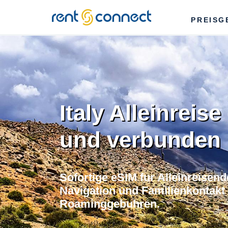
RENT'N
PREISG
CONNECT
Italy Alleinreise
und verbunden 
Sofortige eSIM fur Alleinreisende 
Navigation und Familienkontakt
Roaminggebuhren.