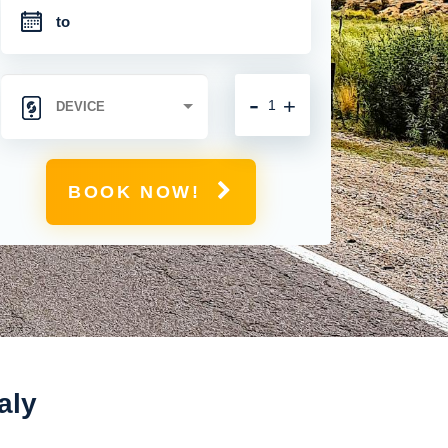
-
+
BOOK NOW!
aly