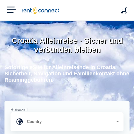
RENT'N
CONNECT
Croatia Alleinreise - Sicher und
verbunden bleiben
Sofortige eSIM fur Alleinreisende in Croatia.
Sicherheit, Navigation und Familienkontakt ohne
Roaminggebuhren.
Reiseziel: