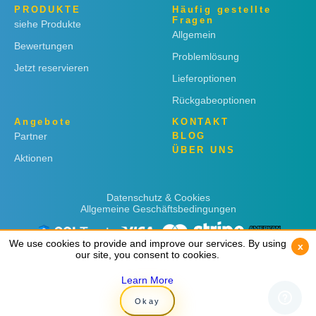
PRODUKTE
Häufig gestellte
Fragen
siehe Produkte
Allgemein
Bewertungen
Problemlösung
Jetzt reservieren
Lieferoptionen
Rückgabeoptionen
Angebote
KONTAKT
Partner
BLOG
ÜBER UNS
Aktionen
Datenschutz & Cookies
Allgemeine Geschäftsbedingungen
We use cookies to provide and improve our services. By using
We use cookies to provide and improve our services. By using
x
x
our site, you consent to cookies.
our site, you consent to cookies.
Learn More
Learn More
Copyright © 2019
Rent 'n Connect
Okay
Okay