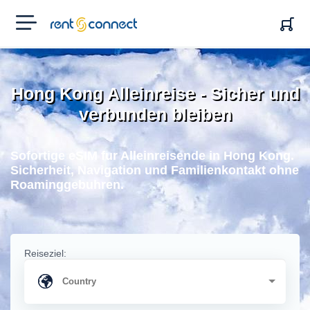
RENT'N
CONNECT
Hong Kong Alleinreise - Sicher und
verbunden bleiben
Sofortige eSIM fur Alleinreisende in Hong Kong.
Sicherheit, Navigation und Familienkontakt ohne
Roaminggebuhren.
Reiseziel: