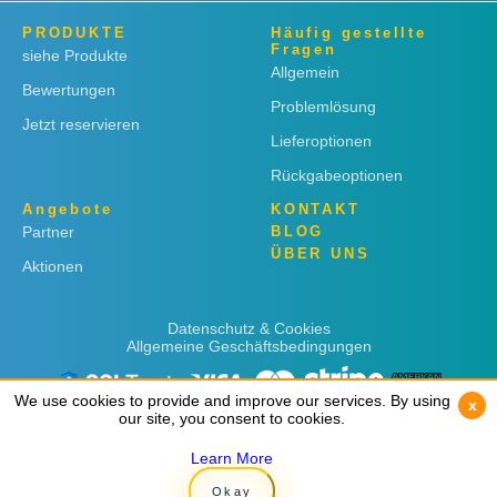
PRODUKTE
Häufig gestellte
Fragen
siehe Produkte
Allgemein
Bewertungen
Problemlösung
Jetzt reservieren
Lieferoptionen
Rückgabeoptionen
Angebote
KONTAKT
Partner
BLOG
ÜBER UNS
Aktionen
Datenschutz & Cookies
Allgemeine Geschäftsbedingungen
We use cookies to provide and improve our services. By using
We use cookies to provide and improve our services. By using
x
x
our site, you consent to cookies.
our site, you consent to cookies.
Learn More
Learn More
Copyright © 2019
Rent 'n Connect
Okay
Okay