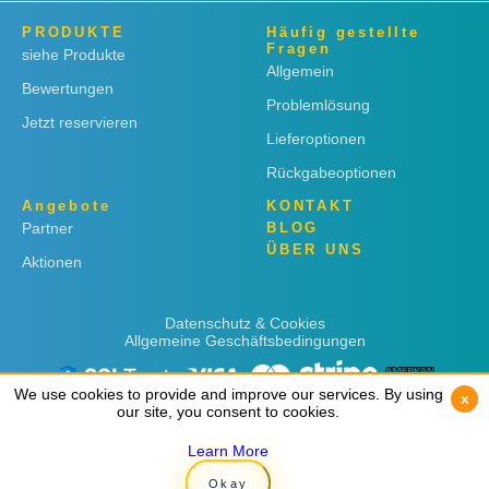
PRODUKTE
Häufig gestellte
Fragen
siehe Produkte
Allgemein
Bewertungen
Problemlösung
Jetzt reservieren
Lieferoptionen
Rückgabeoptionen
Angebote
KONTAKT
Partner
BLOG
ÜBER UNS
Aktionen
Datenschutz & Cookies
Allgemeine Geschäftsbedingungen
We use cookies to provide and improve our services. By using
We use cookies to provide and improve our services. By using
x
x
our site, you consent to cookies.
our site, you consent to cookies.
Learn More
Learn More
Copyright © 2019
Rent 'n Connect
Okay
Okay