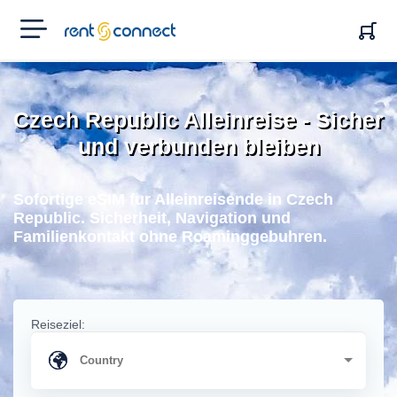
RENT'N
CONNECT
Czech Republic Alleinreise - Sicher
und verbunden bleiben
Sofortige eSIM fur Alleinreisende in Czech
Republic. Sicherheit, Navigation und
Familienkontakt ohne Roaminggebuhren.
Reiseziel: