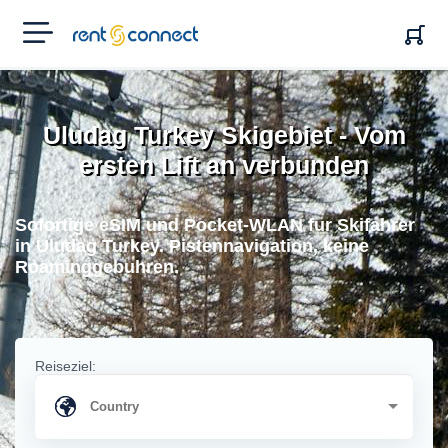
RENT'N
CONNECT
Uludag Turkey Skigebiet - Vom
ersten Lift an verbunden
Sofortige eSIM und Pocket-WLAN fur Skifahrer
in Uludag Turkey. Pistennavigation, keine
Roaminggebuhren.
Reiseziel: