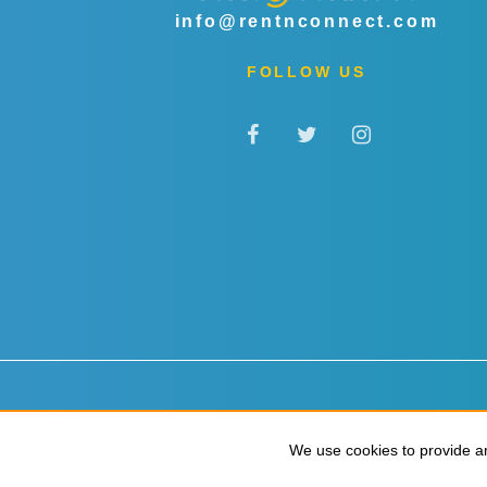
info@rentnconnect.com
FOLLOW US
Datenschutz & Cookies
Allgemeine Geschäftsbedingu
We use cookies to provide an
We use cookies to provide an