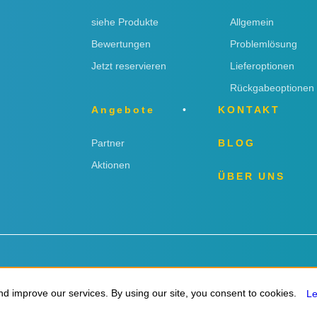
siehe Produkte
Allgemein
Bewertungen
Problemlösung
Jetzt reservieren
Lieferoptionen
Rückgabeoptionen
Angebote
KONTAKT
Partner
BLOG
Aktionen
ÜBER UNS
ngen
d improve our services. By using our site, you consent to cookies.
d improve our services. By using our site, you consent to cookies.
L
L