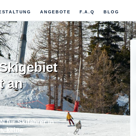
ESTALTUNG
ANGEBOTE
F.A.Q
BLOG
Skigebiet
t an
 fur Skifahrer in
n, keine