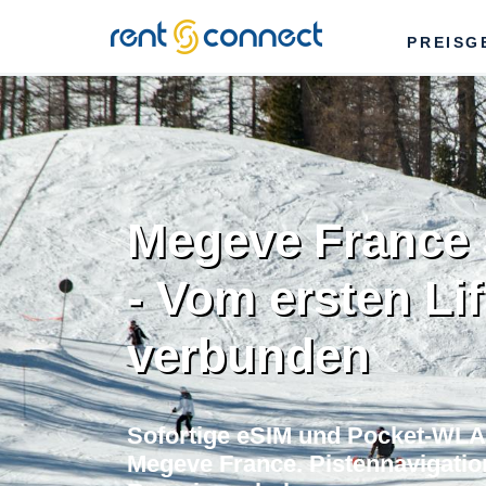
RENT'N
PREISG
CONNECT
Megeve France 
- Vom ersten Lif
verbunden
Sofortige eSIM und Pocket-WLAN
Megeve France. Pistennavigatio