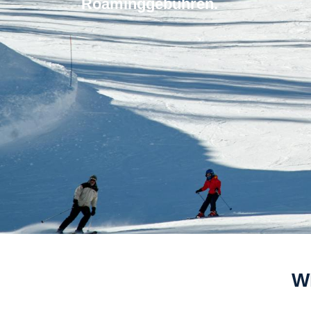
Roaminggebuhren.
W