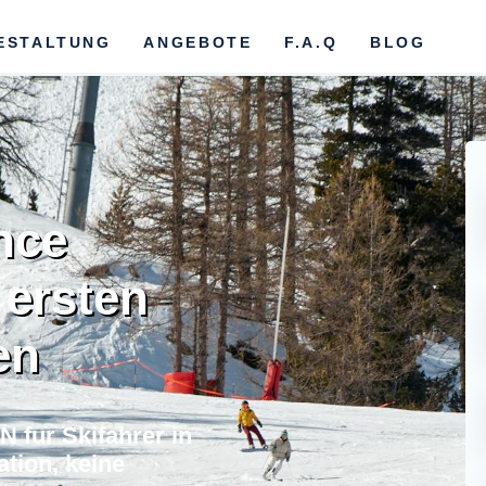
ESTALTUNG
ANGEBOTE
F.A.Q
BLOG
nce
 ersten
en
 fur Skifahrer in
tion, keine