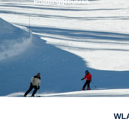
Roaminggebuhren.
WLA