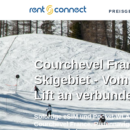
RENT'N
PREISG
CONNECT
Courchevel Fra
Skigebiet - Vom
Lift an verbund
Sofortige eSIM und Pocket-WLAN
Courchevel France. Pistennaviga