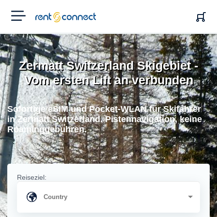
RENT'N
CONNECT
Zermatt Switzerland Skigebiet -
Vom ersten Lift an verbunden
Sofortige eSIM und Pocket-WLAN fur Skifahrer
in Zermatt Switzerland. Pistennavigation, keine
Roaminggebuhren.
Reiseziel: