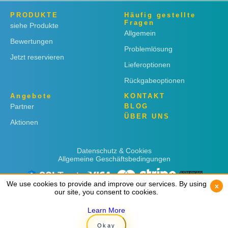
PRODUKTE
Häufig gestellte
Fragen
siehe Produkte
Allgemein
Bewertungen
Problemlösung
Jetzt reservieren
Lieferoptionen
Rückgabeoptionen
Angebote
KONTAKT
Partner
BLOG
ÜBER UNS
Aktionen
Datenschutz & Cookies
Allgemeine Geschäftsbedingungen
We use cookies to provide and improve our services. By using
We use cookies to provide and improve our services. By using
x
x
our site, you consent to cookies.
our site, you consent to cookies.
Learn More
Learn More
Copyright © 2019
Rent 'n Connect
Okay
Okay