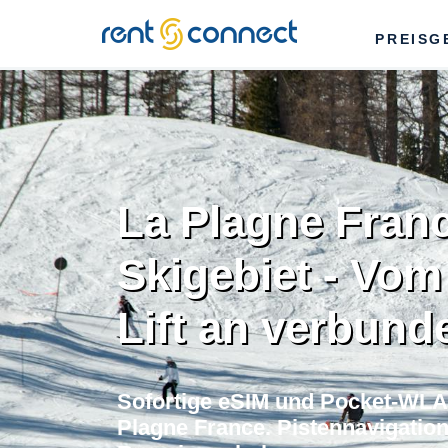
RENT'N
PREISG
CONNECT
La Plagne Fran
Skigebiet - Vom
Lift an verbund
Sofortige eSIM und Pocket-WLAN
Plagne France. Pistennavigation