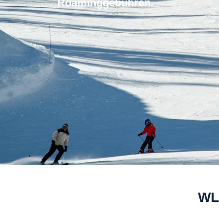
Roaminggebuhren.
WLA