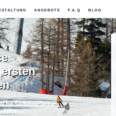
ESTALTUNG
ANGEBOTE
F.A.Q
BLOG
ce
 ersten
en
 fur Skifahrer in La
, keine