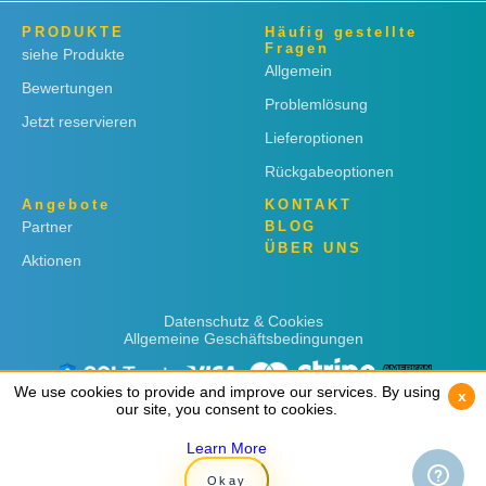
PRODUKTE
Häufig gestellte
Fragen
siehe Produkte
Allgemein
Bewertungen
Problemlösung
Jetzt reservieren
Lieferoptionen
Rückgabeoptionen
Angebote
KONTAKT
Partner
BLOG
ÜBER UNS
Aktionen
Datenschutz & Cookies
Allgemeine Geschäftsbedingungen
We use cookies to provide and improve our services. By using
We use cookies to provide and improve our services. By using
x
x
our site, you consent to cookies.
our site, you consent to cookies.
Learn More
Learn More
Copyright © 2019
Rent 'n Connect
Okay
Okay