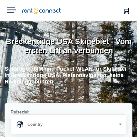
RENT'N
CONNECT
Breckenridge USA Skigebiet - Vom
ersten Lift an verbunden
Sofortige eSIM und Pocket-WLAN fur Skifahrer
in Breckenridge USA. Pistennavigation, keine
Roaminggebuhren.
Reiseziel: