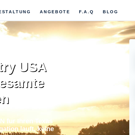
ESTALTUNG
ANGEBOTE
F.A.Q
BLOG
try USA
gesamte
en
 fur Ihren Texas
ation lauft, keine