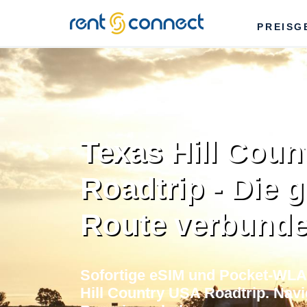
RENT'N
PREISG
CONNECT
Texas Hill Coun
Roadtrip - Die 
Route verbund
Sofortige eSIM und Pocket-WLAN
Hill Country USA Roadtrip. Navig