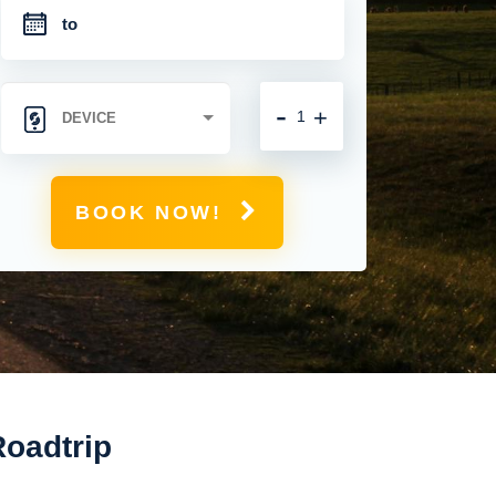
-
+
BOOK NOW!
Roadtrip