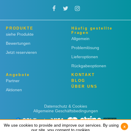
PRODUKTE
Häufig gestellte
Fragen
siehe Produkte
Allgemein
Bewertungen
Problemlösung
Jetzt reservieren
Lieferoptionen
Rückgabeoptionen
Angebote
KONTAKT
Partner
BLOG
ÜBER UNS
Aktionen
Datenschutz & Cookies
Allgemeine Geschäftsbedingungen
We use cookies to provide and improve our services. By using
We use cookies to provide and improve our services. By using
x
x
our site, you consent to cookies.
our site, you consent to cookies.