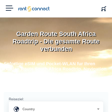
RENT'N
CONNECT
Garden Route South Africa
Roadtrip - Die gesamte Route
verbunden
Sofortige eSIM und Pocket-WLAN fur Ihren
Garden Route South Africa Roadtrip. Navigation
lauft, keine Roaminggebuhren.
Reiseziel: