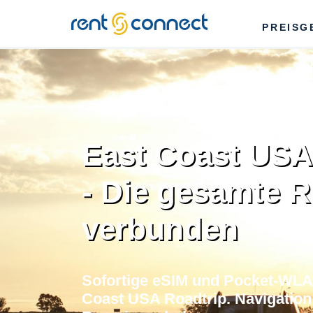
RENT'N
PREISG
CONNECT
East Coast USA
- Die gesamte 
verbunden
Sofortige eSIM und Pocket-WLAN
Coast USA Roadtrip. Navigation 