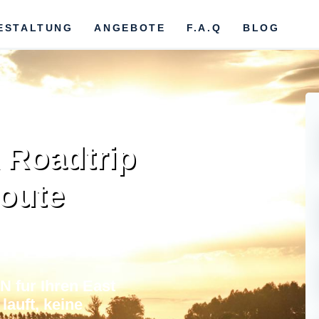
ESTALTUNG
ANGEBOTE
F.A.Q
BLOG
 Roadtrip
Route
 fur Ihren East
lauft, keine