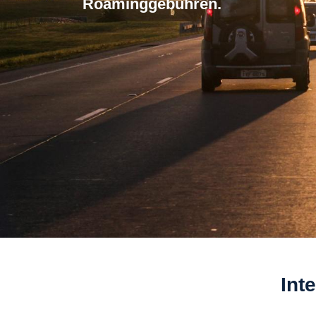
Roaminggebuhren.
Int