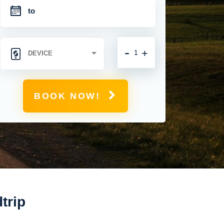
-
+
BOOK NOW!
trip