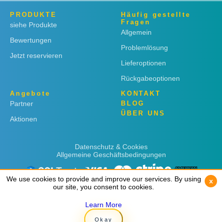
PRODUKTE
Häufig gestellte
Fragen
siehe Produkte
Allgemein
Bewertungen
Problemlösung
Jetzt reservieren
Lieferoptionen
Rückgabeoptionen
Angebote
KONTAKT
Partner
BLOG
ÜBER UNS
Aktionen
Datenschutz & Cookies
Allgemeine Geschäftsbedingungen
We use cookies to provide and improve our services. By using
We use cookies to provide and improve our services. By using
x
x
our site, you consent to cookies.
our site, you consent to cookies.
Learn More
Learn More
Copyright © 2019
Rent 'n Connect
Okay
Okay