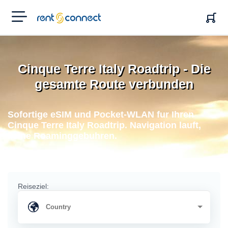
RENT'N
CONNECT
Cinque Terre Italy Roadtrip - Die
gesamte Route verbunden
Sofortige eSIM und Pocket-WLAN fur Ihren
Cinque Terre Italy Roadtrip. Navigation lauft,
keine Roaminggebuhren.
Reiseziel: