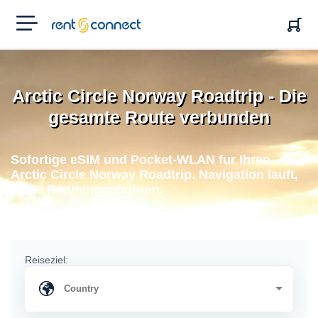
RENT'N
CONNECT
Arctic Circle Norway Roadtrip - Die
gesamte Route verbunden
Sofortige eSIM und Pocket-WLAN fur Ihren
Arctic Circle Norway Roadtrip. Navigation lauft,
keine Roaminggebuhren.
Reiseziel: