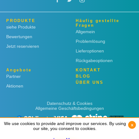
PRODUKTE
Häufig gestellte
Fragen
siehe Produkte
Allgemein
Bewertungen
Problemlösung
Jetzt reservieren
Lieferoptionen
Rückgabeoptionen
Angebote
KONTAKT
Partner
BLOG
ÜBER UNS
Aktionen
Datenschutz & Cookies
Allgemeine Geschäftsbedingungen
We use cookies to provide and improve our services. By using
We use cookies to provide and improve our services. By using
x
x
our site, you consent to cookies.
our site, you consent to cookies.