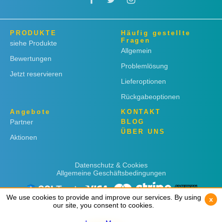
PRODUKTE
Häufig gestellte
Fragen
siehe Produkte
Allgemein
Bewertungen
Problemlösung
Jetzt reservieren
Lieferoptionen
Rückgabeoptionen
Angebote
KONTAKT
Partner
BLOG
ÜBER UNS
Aktionen
Datenschutz & Cookies
Allgemeine Geschäftsbedingungen
We use cookies to provide and improve our services. By using
We use cookies to provide and improve our services. By using
x
x
our site, you consent to cookies.
our site, you consent to cookies.