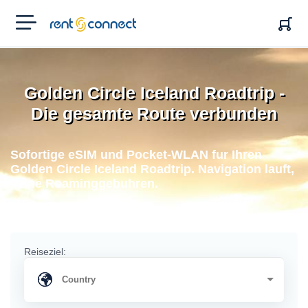
RENT'N
CONNECT
Golden Circle Iceland Roadtrip -
Die gesamte Route verbunden
Sofortige eSIM und Pocket-WLAN fur Ihren
Golden Circle Iceland Roadtrip. Navigation lauft,
keine Roaminggebuhren.
Reiseziel: