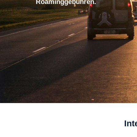
Roaminggebuhren.
Int