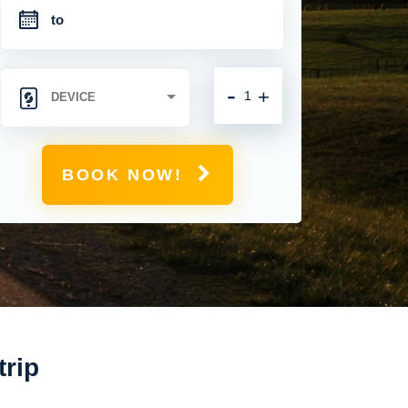
-
+
BOOK NOW!
trip