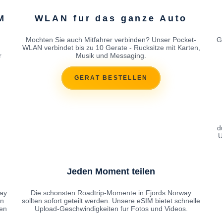
M
WLAN fur das ganze Auto
Mochten Sie auch Mitfahrer verbinden? Unser Pocket-
G
WLAN verbindet bis zu 10 Gerate - Rucksitze mit Karten,
r
Musik und Messaging.
GERAT BESTELLEN
d
U
Jeden Moment teilen
way
Die schonsten Roadtrip-Momente in Fjords Norway
en
sollten sofort geteilt werden. Unsere eSIM bietet schnelle
sen
Upload-Geschwindigkeiten fur Fotos und Videos.