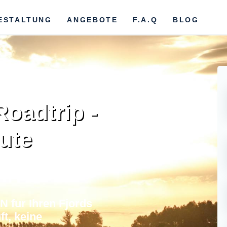
ESTALTUNG
ANGEBOTE
F.A.Q
BLOG
oadtrip -
ute
 fur Ihren Fjords
ft, keine