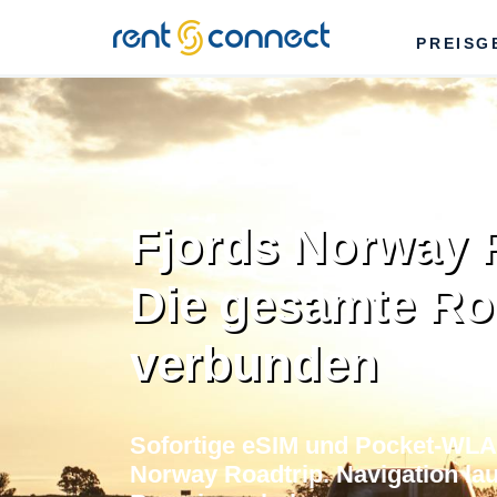
RENT'N
PREISG
CONNECT
Fjords Norway R
Die gesamte Ro
verbunden
Sofortige eSIM und Pocket-WLAN
Norway Roadtrip. Navigation lau