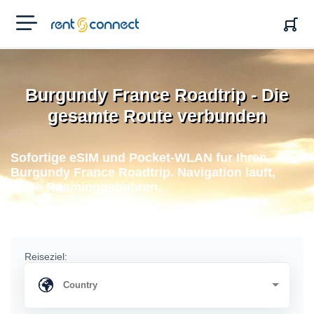
RENT'N
CONNECT
Burgundy France Roadtrip - Die
gesamte Route verbunden
Sofortige eSIM und Pocket-WLAN fur Ihren
Burgundy France Roadtrip. Navigation lauft,
keine Roaminggebuhren.
Reiseziel: