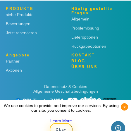
PRODUKTE
Häufig gestellte
Fragen
siehe Produkte
Allgemein
Bewertungen
Problemlösung
Jetzt reservieren
Lieferoptionen
Rückgabeoptionen
Angebote
KONTAKT
Partner
BLOG
ÜBER UNS
Aktionen
Datenschutz & Cookies
Allgemeine Geschäftsbedingungen
We use cookies to provide and improve our services. By using
We use cookies to provide and improve our services. By using
x
x
our site, you consent to cookies.
our site, you consent to cookies.
Learn More
Learn More
Copyright © 2019
Rent 'n Connect
Okay
Okay