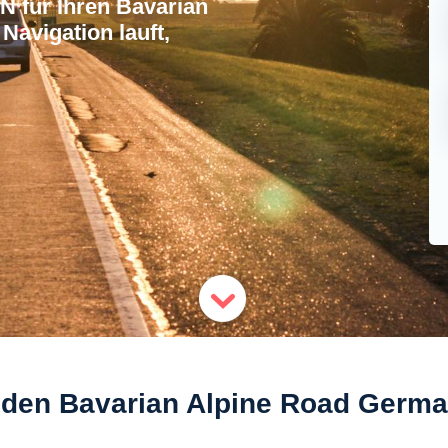
 fur Ihren Bavarian
avigation lauft,
r den Bavarian Alpine Road Germ