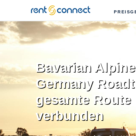
RENT'N
PREISG
CONNECT
Bavarian Alpin
Germany Roadtr
gesamte Route
verbunden