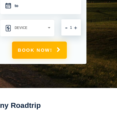
-
+
BOOK NOW!
any Roadtrip