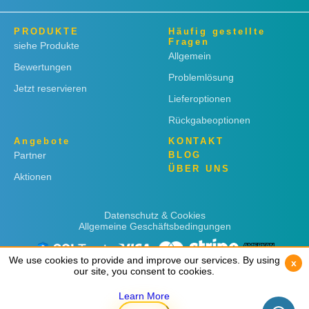
PRODUKTE
Häufig gestellte
Fragen
siehe Produkte
Allgemein
Bewertungen
Problemlösung
Jetzt reservieren
Lieferoptionen
Rückgabeoptionen
Angebote
KONTAKT
Partner
BLOG
ÜBER UNS
Aktionen
Datenschutz & Cookies
Allgemeine Geschäftsbedingungen
We use cookies to provide and improve our services. By using
We use cookies to provide and improve our services. By using
x
x
our site, you consent to cookies.
our site, you consent to cookies.
Learn More
Learn More