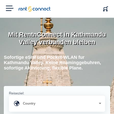
RENT'N
CONNECT
Mit RentnConnect in Kathmandu
Valley verbunden bleiben
Sofortige eSIM und Pocket-WLAN fur
Kathmandu Valley. Keine Roaminggebuhren,
sofortige Aktivierung, flexible Plane.
Reiseziel: