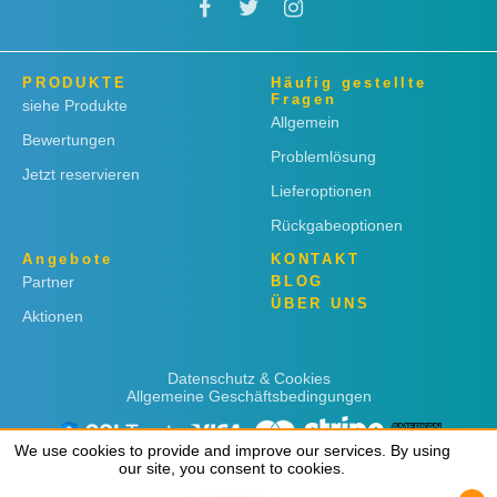
PRODUKTE
Häufig gestellte
Fragen
siehe Produkte
Allgemein
Bewertungen
Problemlösung
Jetzt reservieren
Lieferoptionen
Rückgabeoptionen
Angebote
KONTAKT
Partner
BLOG
ÜBER UNS
Aktionen
Datenschutz & Cookies
Allgemeine Geschäftsbedingungen
We use cookies to provide and improve our services. By using
We use cookies to provide and improve our services. By using
our site, you consent to cookies.
our site, you consent to cookies.