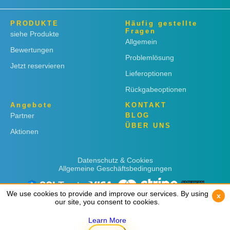
PRODUKTE
Häufig gestellte
Fragen
siehe Produkte
Allgemein
Bewertungen
Problemlösung
Jetzt reservieren
Lieferoptionen
Rückgabeoptionen
Angebote
KONTAKT
Partner
BLOG
ÜBER UNS
Aktionen
Datenschutz & Cookies
Allgemeine Geschäftsbedingungen
We use cookies to provide and improve our services. By using
We use cookies to provide and improve our services. By using
x
x
our site, you consent to cookies.
our site, you consent to cookies.
Learn More
Learn More