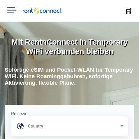
RENT'N
CONNECT
Mit RentnConnect in Temporary
WiFi verbunden bleiben
Sofortige eSIM und Pocket-WLAN fur Temporary
WiFi. Keine Roaminggebuhren, sofortige
Aktivierung, flexible Plane.
Reiseziel: