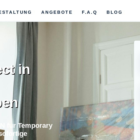
ESTALTUNG
ANGEBOTE
F.A.Q
BLOG
ct in
ben
N fur Temporary
ofortige