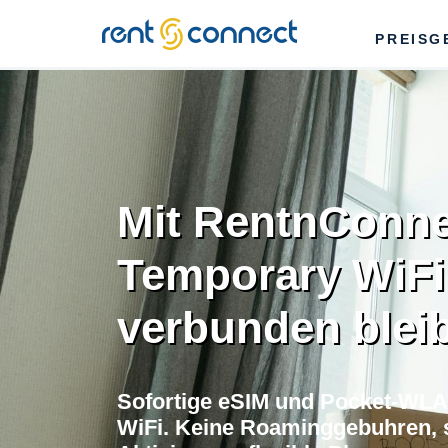
RENT'N
PREISG
CONNECT
Mit RentnConne
Temporary WiFi
verbunden blei
Sofortige eSIM und Pocket-WLA
WiFi. Keine Roaminggebuhren, s