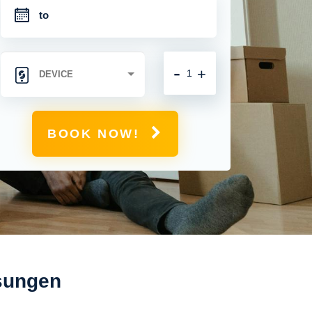
-
+
BOOK NOW!
osungen