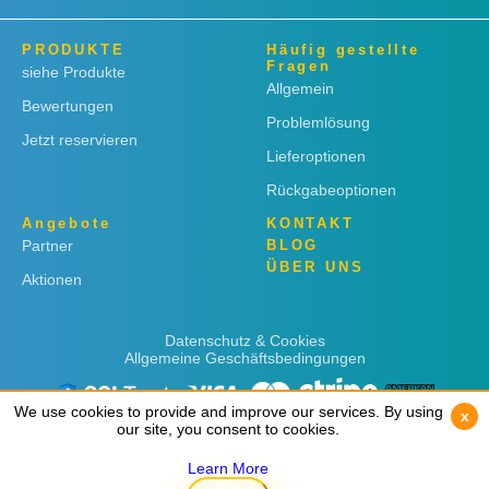
PRODUKTE
Häufig gestellte
Fragen
siehe Produkte
Allgemein
Bewertungen
Problemlösung
Jetzt reservieren
Lieferoptionen
Rückgabeoptionen
Angebote
KONTAKT
Partner
BLOG
ÜBER UNS
Aktionen
Datenschutz & Cookies
Allgemeine Geschäftsbedingungen
We use cookies to provide and improve our services. By using
We use cookies to provide and improve our services. By using
x
x
our site, you consent to cookies.
our site, you consent to cookies.
Learn More
Learn More