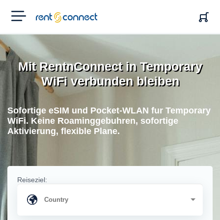
RENT'N
CONNECT
Mit RentnConnect in Temporary
WiFi verbunden bleiben
Sofortige eSIM und Pocket-WLAN fur Temporary
WiFi. Keine Roaminggebuhren, sofortige
Aktivierung, flexible Plane.
Reiseziel: