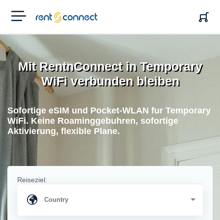
RENT'N
CONNECT
Mit RentnConnect in Temporary
WiFi verbunden bleiben
Sofortige eSIM und Pocket-WLAN fur Temporary
WiFi. Keine Roaminggebuhren, sofortige
Aktivierung, flexible Plane.
Reiseziel: