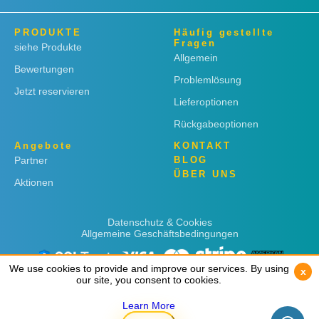
PRODUKTE
Häufig gestellte
Fragen
siehe Produkte
Allgemein
Bewertungen
Problemlösung
Jetzt reservieren
Lieferoptionen
Rückgabeoptionen
Angebote
KONTAKT
Partner
BLOG
ÜBER UNS
Aktionen
Datenschutz & Cookies
Allgemeine Geschäftsbedingungen
We use cookies to provide and improve our services. By using
We use cookies to provide and improve our services. By using
x
x
our site, you consent to cookies.
our site, you consent to cookies.
Learn More
Learn More